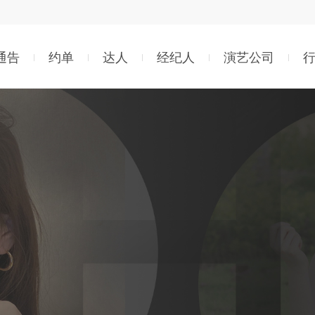
通告
约单
达人
经纪人
演艺公司